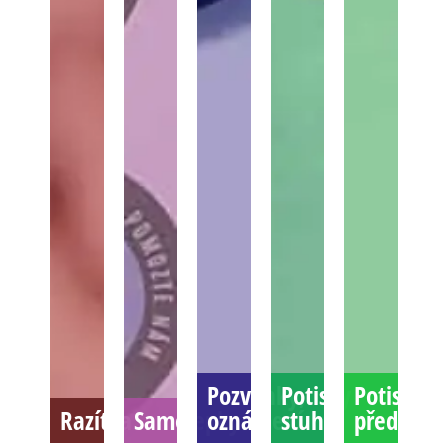
Pozvánky,
Potisky
Potisky
Razítka
Samolepky
oznámení
stuh
předmět