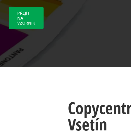
PŘEJÍT
NA
VZORNÍK
Copycent
Vsetín