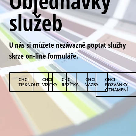
Objednávky
služeb
U nás si můžete nezávazně poptat služby
skrze on-line formuláře.
CHCI
CHCI
CHCI
CHCI
CHCI
TISKNOUT
VIZITKY
RAZÍTKA
VAZBY
POZVÁNKY,
OZNÁMENÍ